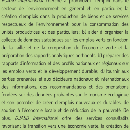
GJASD International
cherche à promouvoir l'emploi dans le
secteur de l'environnement en général et, en particulier, la
Activities 2023
création d'emplois dans la production de biens et de services
respectueux de l'environnement pour la consommation des
Activités
unités productrices et des particuliers; b) aider à organiser la
collecte de données statistiques sur les emplois verts en fonction
Activités 2023
de la taille et de la composition de l'économie verte et la
Cooperation
préparation des rapports analytiques pertinents; b) préparer des
rapports d'information et des profils nationaux et régionaux sur
Coopération
les emplois verts et le développement durable; d) fournir aux
parties prenantes et aux décideurs nationaux et internationaux
Structure and Membership
des informations, des recommandations et des orientations
fondées sur des données probantes sur le tourisme écologique
Strucure et membres
et son potentiel de créer d'emplois nouveaux et durables, de
soutien à l'économie locale et de réduction de la pauvreté. De
Information Sources
plus,
GJASD Internationa
l offre des services consultatifs
favorisant la transition vers une économie verte, la création de
Sources d'informations