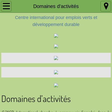
Home
Domaines d’activités
Centre international pour emplois verts et
Accueil
développement durable
About
A propos
Contact
Contact FR
Areas of Work
Domaines d’activités
Domaines d’activités
Activities